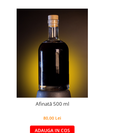
Afinată 500 ml
80,00 Lei
ADAUGA IN COS