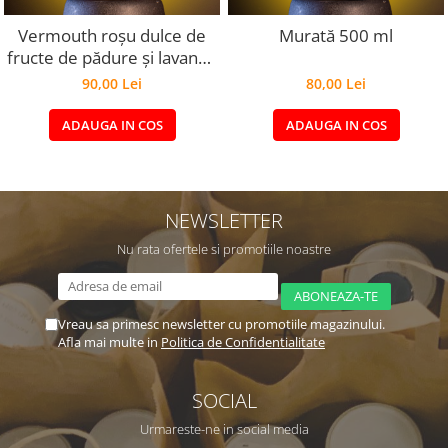
Vermouth roșu dulce de
Murată 500 ml
fructe de pădure și lavandă
500 ml
90,00 Lei
80,00 Lei
ADAUGA IN COS
ADAUGA IN COS
NEWSLETTER
Nu rata ofertele si promotiile noastre
Vreau sa primesc newsletter cu promotiile magazinului.
Afla mai multe in
Politica de Confidentialitate
SOCIAL
Urmareste-ne in social media