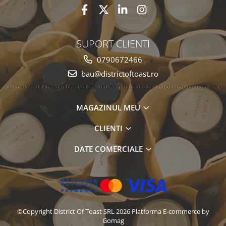
SUPORT CLIENTI
0790672466
bau@districtoftoast.ro
MAGAZINUL MEU
CLIENTI
DATE COMERCIALE
©Copyright District Of Toast SRL 2026
Platforma E-commerce by
Gomag