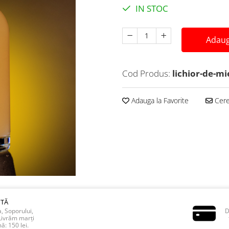
IN STOC
Adaug
Cod Produs:
lichior-de-mi
Adauga la Favorite
Cere 
ITĂ
a, Soporului,
D
Livrăm marți
ă: 150 lei.