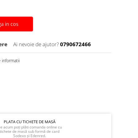
a in cos
ere
Ai nevoie de ajutor?
0790672466
informatii
PLATA CU TICHETE DE MASĂ
e acum poți plăti comanda online cu
tichete de masă sub formă de card
Sodexo și Edenred.