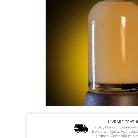
LIVRARE GRATU
în Cluj, Florești, Sânnicoar
Borhanci, Baciu, Apahida. 
și vineri. Comanda minim