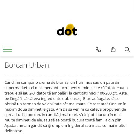
Borcan Urban
Când îmi cumpăr o cremă de brânză, un hummus sau un pate din
supermarket, cel mai enervant lucru pentru mine este că întotdeauna
trebuie să iau 2-3, datorită ambalării la cantități mici (100-200 gr). Asta,
pe lângă încă câteva ingrediente dubioase și E-uri adăugate, să se
obțină un termen de valabilitate cât mai mare. Ce rost are? Oricum în
maxim două dimineți e gata. Am zis să venim cu câteva propuneri de
spread-uri la borcan, în cantități mai mari, să te poți bucura în mai
multe dimineți de ele, sau să se poată bucura toată familia din plin.
Așadar, ne-am gândit să îți umplem frigiderul sau masa cu mai multe
delicatese.