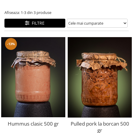
Afiseaza:
1-
3
din
3
produse
FILTRE
-13%
Hummus clasic 500 gr
Pulled pork la borcan 500
gr