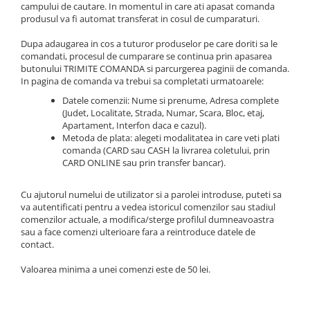
campului de cautare. In momentul in care ati apasat comanda
produsul va fi automat transferat in cosul de cumparaturi.
Dupa adaugarea in cos a tuturor produselor pe care doriti sa le
comandati, procesul de cumparare se continua prin apasarea
butonului TRIMITE COMANDA si parcurgerea paginii de comanda.
In pagina de comanda va trebui sa completati urmatoarele:
Datele comenzii: Nume si prenume, Adresa complete
(Judet, Localitate, Strada, Numar, Scara, Bloc, etaj,
Apartament, Interfon daca e cazul).
Metoda de plata: alegeti modalitatea in care veti plati
comanda (CARD sau CASH la livrarea coletului, prin
CARD ONLINE sau prin transfer bancar).
Cu ajutorul numelui de utilizator si a parolei introduse, puteti sa
va autentificati pentru a vedea istoricul comenzilor sau stadiul
comenzilor actuale, a modifica/sterge profilul dumneavoastra
sau a face comenzi ulterioare fara a reintroduce datele de
contact.
Valoarea minima a unei comenzi este de 50 lei.