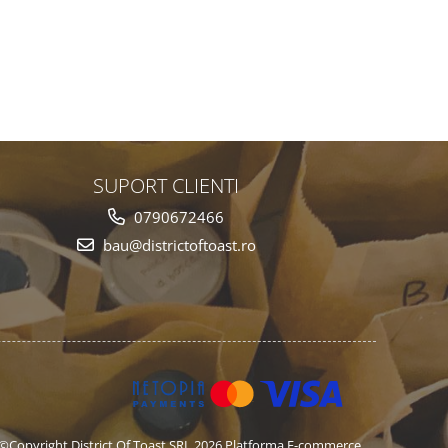
SUPORT CLIENTI
0790672466
bau@districtoftoast.ro
©Copyright District Of Toast SRL 2026
Platforma E-commerce