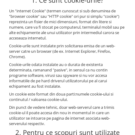
1. Ce sunt cookie-urile?
Un "internet Cookie" (termen cunoscut si sub denumirea de
"browser cookie" sau "HTTP cookie" ori pur si simplu "cookie")
reprezinta un fisier de mici dimensiuni, format din litere si
numere, care va fi stocat pe computerul, terminalul mobil sau pe
alte echipamente ale unui utilizator prin intermediul carora se
acceseaza internetul.
Cookie-urile sunt instalate prin solicitarea emisa de un web-
server catre un browser (de ex. Internet Explorer, Firefox,
Chrome).
Cookie-urile odata instalate au o durata de existenta
determinata, ramanand "pasive", in sensul ca nu contin
programe software, virusi sau spyware si nu vor accesa
informatiile de pe hard driverul utilizatorului pe al carui
echipament au fost instalate.
Un cookie este format din doua parti:numele cookie-ului si
continutul / valoarea cookie-ului.
Din punct de vedere tehnic, doar web-serverul care a trimis
cookie-ul il poate accesa din nou in momentul in care un
utilizator se intoarce pe pagina de internet asociata web-
serverului respectiv.
2. Pentru ce scopuri sunt utilizate