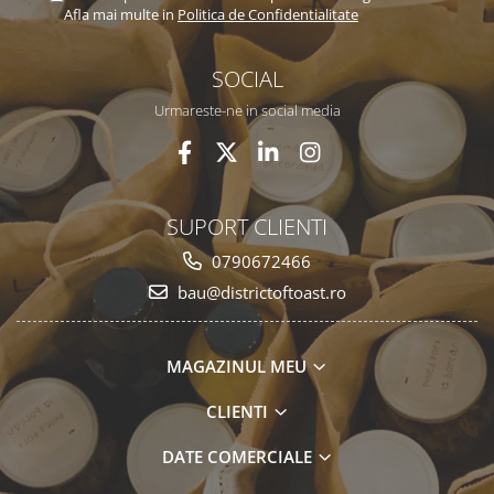
Afla mai multe in
Politica de Confidentialitate
SOCIAL
Urmareste-ne in social media
SUPORT CLIENTI
0790672466
bau@districtoftoast.ro
MAGAZINUL MEU
CLIENTI
DATE COMERCIALE