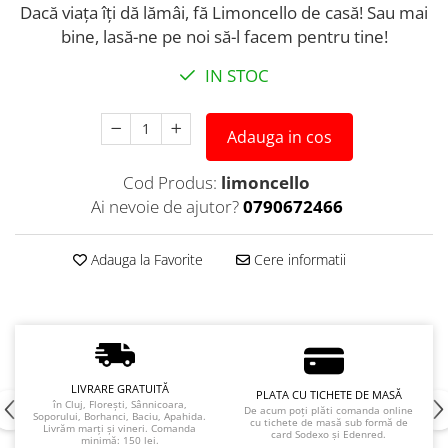
Dacă viața îți dă lămâi, fă Limoncello de casă! Sau mai
bine, lasă-ne pe noi să-l facem pentru tine!
IN STOC
Adauga in cos
Cod Produs:
limoncello
Ai nevoie de ajutor?
0790672466
Adauga la Favorite
Cere informatii
LIVRARE GRATUITĂ
PLATA CU TICHETE DE MASĂ
în Cluj, Florești, Sânnicoara,
De acum poți plăti comanda online
Soporului, Borhanci, Baciu, Apahida.
cu tichete de masă sub formă de
Livrăm marți și vineri. Comanda
card Sodexo și Edenred.
minimă: 150 lei.