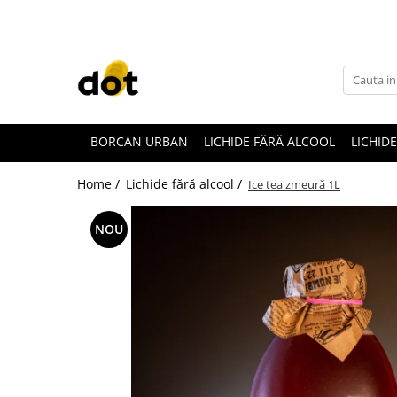
BORCAN URBAN
LICHIDE FĂRĂ ALCOOL
LICHID
Home /
Lichide fără alcool /
Ice tea zmeură 1L
NOU