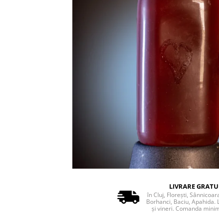
LIVRARE GRATU
în Cluj, Florești, Sânnicoar
Borhanci, Baciu, Apahida. 
și vineri. Comanda minim