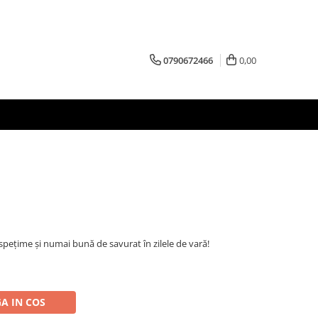
0790672466
0,00
spețime și numai bună de savurat în zilele de vară!
A IN COS