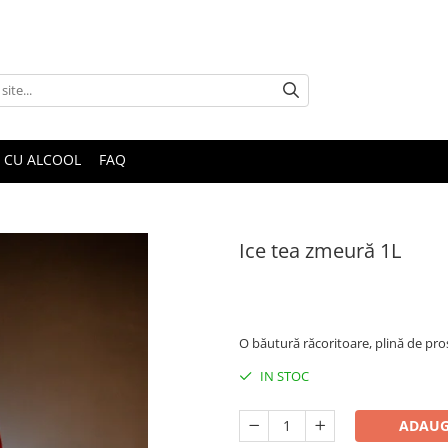
E CU ALCOOL
FAQ
Ice tea zmeură 1L
19,00 Lei
O băutură răcoritoare, plină de pro
IN STOC
ADAUG