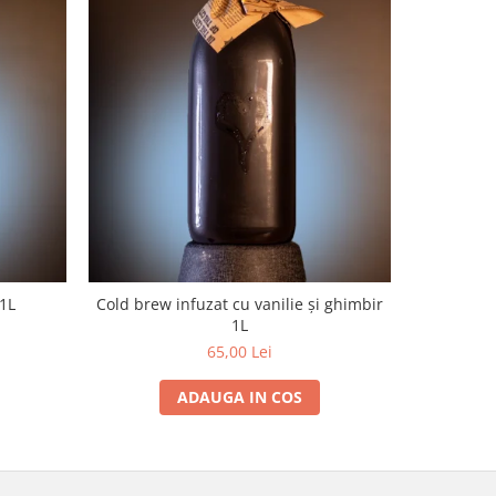
NOU
 1L
Cold brew infuzat cu vanilie și ghimbir
Li
1L
65,00 Lei
ADAUGA IN COS