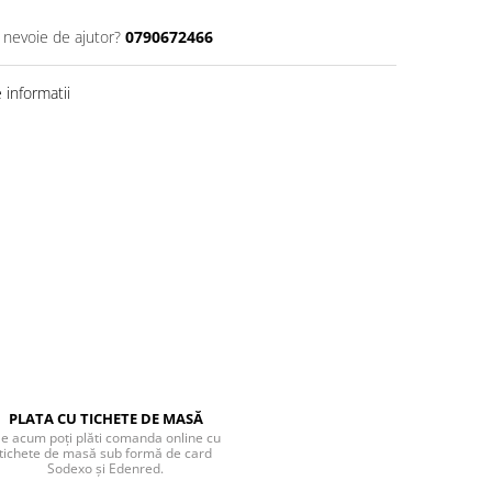
i nevoie de ajutor?
0790672466
informatii
PLATA CU TICHETE DE MASĂ
e acum poți plăti comanda online cu
tichete de masă sub formă de card
Sodexo și Edenred.