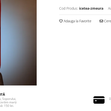
Cod Produs:
icetea-zmeura
A
Adauga la Favorite
Cere 
ITĂ
a, Soporului,
D
Livrăm marți
ă: 150 lei.